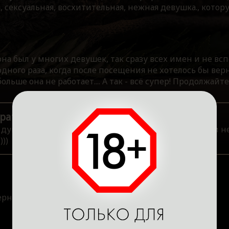
сексуальная, восхитительная, нежная девушка., котор
она был у многих девушек, так сразу всех имен и не вс
ого раза, когда после посещения не хотелось бы верну
ольше она не работает.... А так - всё супер! Продолжайте
ратор
 души! Марианне мы передали Ваш отзыв, хоть она и н
))
ернусь к ней)