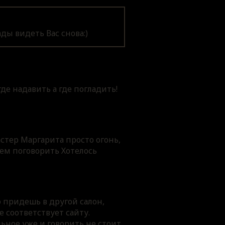
ды видеть Вас снова:)
де надавить а где погладить!
стер Маргарита просто огонь,
чем поговорить Хотелось
о придешь в другой салон,
е соответствует сайту.
ьное уже и говорить не стоит,