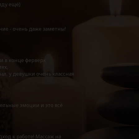
иду ещё)
ние - очень даже заметны!
 и в конце ферверк
иях,
ал. у девушки очень классная
тельные эмоции и это всё
ход к работе! Массаж на