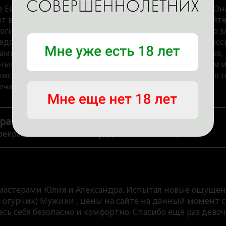
Ей). Ради таких, как Она, мир существует и теперь. Он
 всё в порядке и есть смысл жить (даже мне). Целуйте 
 богине, мир многое простит любому обычному парню з
едовольство. К салону - сделайте, пожалуйста, фотосес
 самый красивый в наше время цветочек, как солнышко, 
чный клиент, я скромно сообщаю, что доволен сеансом 
стки - и Она Сама - все, кто хочет) анонимно на мою п
чания; благодарю вас всех.
ратор
рекрасный отзыв! Мы передали его Ксении:)
мастерами Юлия и Александра. Испытал новые ощущени
 я огурчик) Мужики , цены на сайте на данный момент 
сь себя безопасно и комфортно. Спасибо ещё раз девоч