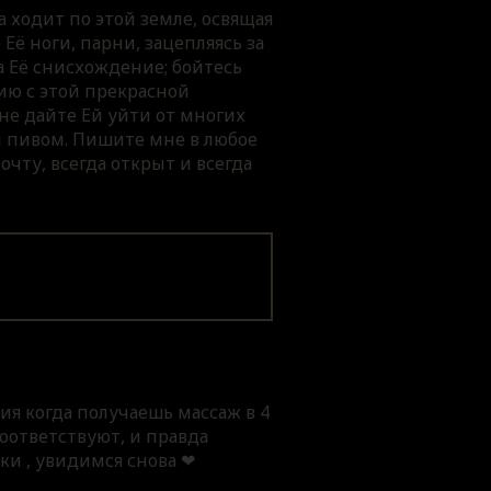
а ходит по этой земле, освящая
Её ноги, парни, зацепляясь за
а Её снисхождение; бойтесь
сию с этой прекрасной
не дайте Ей уйти от многих
и пивом. Пишите мне в любое
очту, всегда открыт и всегда
я когда получаешь массаж в 4
соответствуют, и правда
ки , увидимся снова ❤