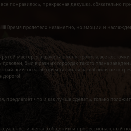
 все понравилось, прекрасная девушка, обязательно пр
!!!!! Время пролетело незаметно, но эмоции и наслажде
крутой мастер, я в шоке так меня промяла,все косточки
ь доволен, был в разных гороодах такого плана заведен
нсийский. но чтоб прям так меня раслабаили не встреч
е дорого!
я, предлагает что и как лучше сделать, только положи
ксуальности, легка в общении и профессиональный под