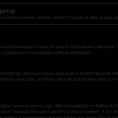
ратор
о читать такие тёплые слова:) Спасибо и Вам, будем ра
а на новенькую в смысле опыта. Прекрасно чувствует г
нструмента и она сыграет любую мелодию)
стратор Светлана очень красивая и хозяйственная. Ма
приятна на ощупь, интересная в беседе можно много о 
Единственное место, где тебя не разводят на бабки. А т
просят гораздо больше и делать особо не умеют. А тут вс
 умеют и проминают все косточки, как надо. Про остал